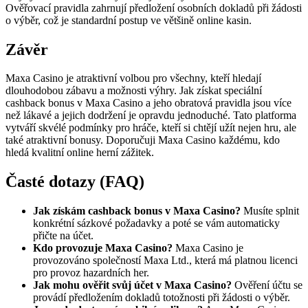
Ověřovací pravidla zahrnují předložení osobních dokladů při žádosti
o výběr, což je standardní postup ve většině online kasin.
Závěr
Maxa Casino je atraktivní volbou pro všechny, kteří hledají
dlouhodobou zábavu a možnosti výhry. Jak získat speciální
cashback bonus v Maxa Casino a jeho obratová pravidla jsou více
než lákavé a jejich dodržení je opravdu jednoduché. Tato platforma
vytváří skvélé podmínky pro hráče, kteří si chtějí užít nejen hru, ale
také atraktivní bonusy. Doporučuji Maxa Casino každému, kdo
hledá kvalitní online herní zážitek.
Časté dotazy (FAQ)
Jak získám cashback bonus v Maxa Casino?
Musíte splnit
konkrétní sázkové požadavky a poté se vám automaticky
přičte na účet.
Kdo provozuje Maxa Casino?
Maxa Casino je
provozováno společností Maxa Ltd., která má platnou licenci
pro provoz hazardních her.
Jak mohu ověřit svůj účet v Maxa Casino?
Ověření účtu se
provádí předložením dokladů totožnosti při žádosti o výběr.