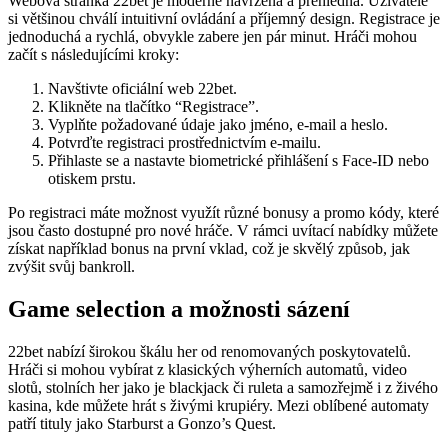
Webová stránka 22bet je moderně navržená a přehledná. Uživatelé
si většinou chválí intuitivní ovládání a příjemný design. Registrace je
jednoduchá a rychlá, obvykle zabere jen pár minut. Hráči mohou
začít s následujícími kroky:
Navštivte oficiální web 22bet.
Klikněte na tlačítko “Registrace”.
Vyplňte požadované údaje jako jméno, e-mail a heslo.
Potvrďte registraci prostřednictvím e-mailu.
Přihlaste se a nastavte biometrické přihlášení s Face-ID nebo
otiskem prstu.
Po registraci máte možnost využít různé bonusy a promo kódy, které
jsou často dostupné pro nové hráče. V rámci uvítací nabídky můžete
získat například bonus na první vklad, což je skvělý způsob, jak
zvýšit svůj bankroll.
Game selection a možnosti sázení
22bet nabízí širokou škálu her od renomovaných poskytovatelů.
Hráči si mohou vybírat z klasických výherních automatů, video
slotů, stolních her jako je blackjack či ruleta a samozřejmě i z živého
kasina, kde můžete hrát s živými krupiéry. Mezi oblíbené automaty
patří tituly jako Starburst a Gonzo’s Quest.