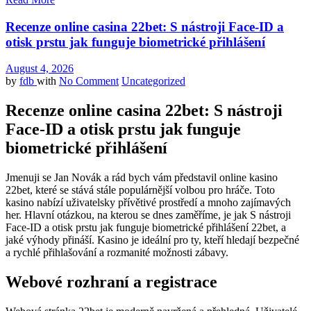
Recenze online casina 22bet: S nástroji Face-ID a
otisk prstu jak funguje biometrické přihlášení
August 4, 2026
by
fdb
with
No Comment
Uncategorized
Recenze online casina 22bet: S nástroji
Face-ID a otisk prstu jak funguje
biometrické přihlášení
Jmenuji se Jan Novák a rád bych vám představil online kasino
22bet, které se stává stále populárnější volbou pro hráče. Toto
kasino nabízí uživatelsky přívětivé prostředí a mnoho zajímavých
her. Hlavní otázkou, na kterou se dnes zaměříme, je jak S nástroji
Face-ID a otisk prstu jak funguje biometrické přihlášení 22bet, a
jaké výhody přináší. Kasino je ideální pro ty, kteří hledají bezpečné
a rychlé přihlašování a rozmanité možnosti zábavy.
Webové rozhraní a registrace