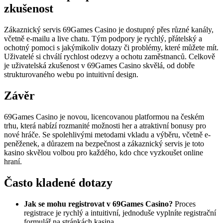
zkušenost
Zákaznický servis 69Games Casino je dostupný přes různé kanály,
včetně e-mailu a live chatu. Tým podpory je rychlý, přátelský a
ochotný pomoci s jakýmikoliv dotazy či problémy, které můžete mít.
Uživatelé si chválí rychlost odezvy a ochotu zaměstnanců. Celkově
je uživatelská zkušenost v 69Games Casino skvělá, od dobře
strukturovaného webu po intuitivní design.
Závěr
69Games Casino je novou, licencovanou platformou na českém
trhu, která nabízí rozmanité možnosti her a atraktivní bonusy pro
nové hráče. Se spolehlivými metodami vkladu a výběru, včetně e-
peněženek, a důrazem na bezpečnost a zákaznický servis je toto
kasino skvělou volbou pro každého, kdo chce vyzkoušet online
hraní.
Často kladené dotazy
Jak se mohu registrovat v 69Games Casino?
Proces
registrace je rychlý a intuitivní, jednoduše vyplníte registrační
formulář na stránkách kasina.