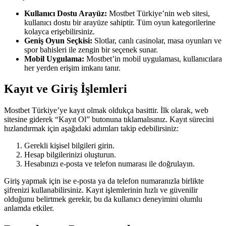
Kullanıcı Dostu Arayüz:
Mostbet Türkiye’nin web sitesi,
kullanıcı dostu bir arayüze sahiptir. Tüm oyun kategorilerine
kolayca erişebilirsiniz.
Geniş Oyun Seçkisi:
Slotlar, canlı casinolar, masa oyunları ve
spor bahisleri ile zengin bir seçenek sunar.
Mobil Uygulama:
Mostbet’in mobil uygulaması, kullanıcılara
her yerden erişim imkanı tanır.
Kayıt ve Giriş İşlemleri
Mostbet Türkiye’ye kayıt olmak oldukça basittir. İlk olarak, web
sitesine giderek “Kayıt Ol” butonuna tıklamalısınız. Kayıt sürecini
hızlandırmak için aşağıdaki adımları takip edebilirsiniz:
Gerekli kişisel bilgileri girin.
Hesap bilgilerinizi oluşturun.
Hesabınızı e-posta ve telefon numarası ile doğrulayın.
Giriş yapmak için ise e-posta ya da telefon numaranızla birlikte
şifrenizi kullanabilirsiniz. Kayıt işlemlerinin hızlı ve güvenilir
olduğunu belirtmek gerekir, bu da kullanıcı deneyimini olumlu
anlamda etkiler.