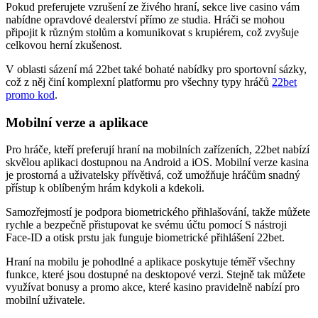
Pokud preferujete vzrušení ze živého hraní, sekce live casino vám
nabídne opravdové dealerství přímo ze studia. Hráči se mohou
připojit k různým stolům a komunikovat s krupiérem, což zvyšuje
celkovou herní zkušenost.
V oblasti sázení má 22bet také bohaté nabídky pro sportovní sázky,
což z něj činí komplexní platformu pro všechny typy hráčů
22bet
promo kod
.
Mobilní verze a aplikace
Pro hráče, kteří preferují hraní na mobilních zařízeních, 22bet nabízí
skvělou aplikaci dostupnou na Android a iOS. Mobilní verze kasina
je prostorná a uživatelsky přívětivá, což umožňuje hráčům snadný
přístup k oblíbeným hrám kdykoli a kdekoli.
Samozřejmostí je podpora biometrického přihlašování, takže můžete
rychle a bezpečně přistupovat ke svému účtu pomocí S nástroji
Face-ID a otisk prstu jak funguje biometrické přihlášení 22bet.
Hraní na mobilu je pohodlné a aplikace poskytuje téměř všechny
funkce, které jsou dostupné na desktopové verzi. Stejně tak můžete
využívat bonusy a promo akce, které kasino pravidelně nabízí pro
mobilní uživatele.