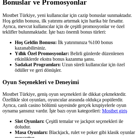
Bonuslar ve Promosyonlar
Mostbet Türkiye, yeni kullanıcılar için cazip bonuslar sunmaktadır.
Hoş geldin bonusu, ilk yatırımı artırmak için harika bir fırsattır.
Ayrıca, mevcut kullanıcılar için de çeşitli promosyonlar ve özel
teklifler bulunmaktadır. İşte bazı önemli bonus türleri:
Hoş Geldin Bonusu:
İlk yatırımınıza %100 bonus
kazanabilirsiniz.
Yıllık Özel Promosyonlar:
Belirli günlerde düzenlenen
etkinliklerde ekstra bonus kazanma şansı.
Sadakat Programları:
Uzun süreli kullanıcılar için özel
ödüller ve geri dönüşler.
Oyun Seçenekleri ve Deneyimi
Mostbet Türkiye, geniş oyun seçenekleri ile dikkat çekmektedir.
Özellikle slot oyunları, oyuncular arasında oldukça popülerdir.
Ayrıca, canlı casino bölümü sayesinde gerçek krupiyelerle oyun
oynama şansınız vardır. İşte bazı oyun kategorileri:
Mostbet giriş
Slot Oyunları:
Çeşitli temalar ve jackpot seçenekleri ile
doludur.
Masa Oyunları:
Blackjack, rulet ve poker gibi klasik oyunlar
mevcuttur.