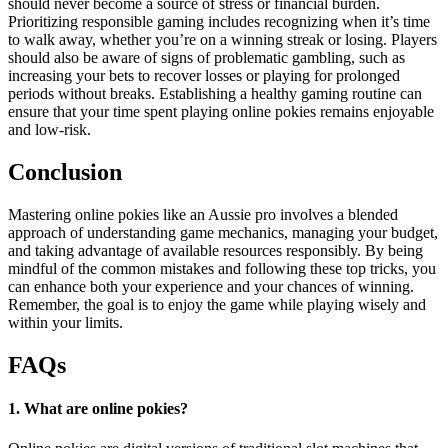
should never become a source of stress or financial burden.
Prioritizing responsible gaming includes recognizing when it’s time
to walk away, whether you’re on a winning streak or losing. Players
should also be aware of signs of problematic gambling, such as
increasing your bets to recover losses or playing for prolonged
periods without breaks. Establishing a healthy gaming routine can
ensure that your time spent playing online pokies remains enjoyable
and low-risk.
Conclusion
Mastering online pokies like an Aussie pro involves a blended
approach of understanding game mechanics, managing your budget,
and taking advantage of available resources responsibly. By being
mindful of the common mistakes and following these top tricks, you
can enhance both your experience and your chances of winning.
Remember, the goal is to enjoy the game while playing wisely and
within your limits.
FAQs
1. What are online pokies?