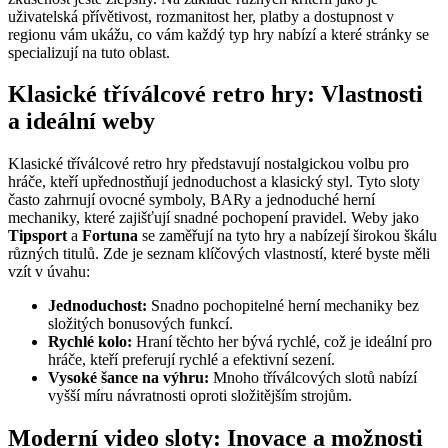
uživatelská přívětivost, rozmanitost her, platby a dostupnost v
regionu vám ukážu, co vám každý typ hry nabízí a které stránky se
specializují na tuto oblast.
Klasické tříválcové retro hry: Vlastnosti
a ideální weby
Klasické tříválcové retro hry představují nostalgickou volbu pro
hráče, kteří upřednostňují jednoduchost a klasický styl. Tyto sloty
často zahrnují ovocné symboly, BARy a jednoduché herní
mechaniky, které zajišťují snadné pochopení pravidel. Weby jako
Tipsport
a
Fortuna
se zaměřují na tyto hry a nabízejí širokou škálu
různých titulů. Zde je seznam klíčových vlastností, které byste měli
vzít v úvahu:
Jednoduchost:
Snadno pochopitelné herní mechaniky bez
složitých bonusových funkcí.
Rychlé kolo:
Hraní těchto her bývá rychlé, což je ideální pro
hráče, kteří preferují rychlé a efektivní sezení.
Vysoké šance na výhru:
Mnoho tříválcových slotů nabízí
vyšší míru návratnosti oproti složitějším strojům.
Moderní video sloty: Inovace a možnosti