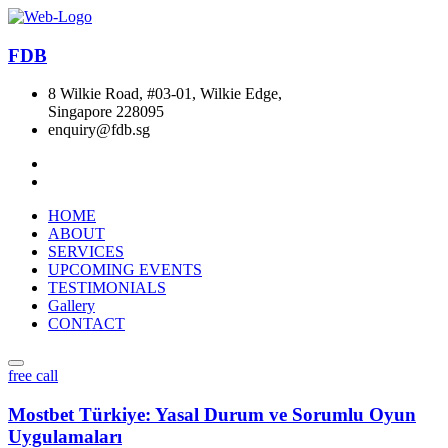
FDB
8 Wilkie Road, #03-01, Wilkie Edge,
Singapore 228095
enquiry@fdb.sg
HOME
ABOUT
SERVICES
UPCOMING EVENTS
TESTIMONIALS
Gallery
CONTACT
free call
Mostbet Türkiye: Yasal Durum ve Sorumlu Oyun
Uygulamaları