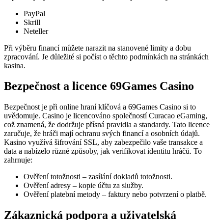
PayPal
Skrill
Neteller
Při výběru financí můžete narazit na stanovené limity a dobu
zpracování. Je důležité si počíst o těchto podmínkách na stránkách
kasina.
Bezpečnost a licence 69Games Casino
Bezpečnost je při online hraní klíčová a 69Games Casino si to
uvědomuje. Casino je licencováno společností Curacao eGaming,
což znamená, že dodržuje přísná pravidla a standardy. Tato licence
zaručuje, že hráči mají ochranu svých financí a osobních údajů.
Kasino využívá šifrování SSL, aby zabezpečilo vaše transakce a
data a nabízelo různé způsoby, jak verifikovat identitu hráčů. To
zahrnuje:
Ověření totožnosti – zasílání dokladů totožnosti.
Ověření adresy – kopie účtu za služby.
Ověření platební metody – faktury nebo potvrzení o platbě.
Zákaznická podpora a uživatelská