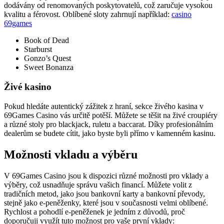
dodávány od renomovaných poskytovatelů, což zaručuje vysokou
kvalitu a férovost. Oblíbené sloty zahrnují například:
casino
69games
Book of Dead
Starburst
Gonzo’s Quest
Sweet Bonanza
Živé kasino
Pokud hledáte autentický zážitek z hraní, sekce živého kasina v
69Games Casino vás určitě potěší. Můžete se těšit na živé croupiéry
a různé stoly pro blackjack, ruletu a baccarat. Díky profesionálním
dealerům se budete cítit, jako byste byli přímo v kamenném kasinu.
Možnosti vkladu a výběru
V 69Games Casino jsou k dispozici různé možnosti pro vklady a
výběry, což usnadňuje správu vašich financí. Můžete volit z
tradičních metod, jako jsou bankovní karty a bankovní převody,
stejně jako e-peněženky, které jsou v současnosti velmi oblíbené.
Rychlost a pohodlí e-peněženek je jedním z důvodů, proč
doporučuji využít tuto možnost pro vaše první vklady: