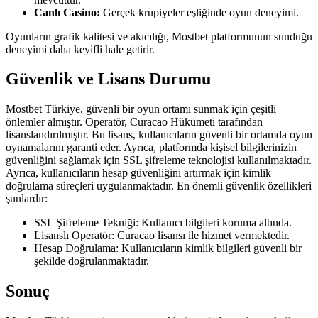
Canlı Casino:
Gerçek krupiyeler eşliğinde oyun deneyimi.
Oyunların grafik kalitesi ve akıcılığı, Mostbet platformunun sunduğu
deneyimi daha keyifli hale getirir.
Güvenlik ve Lisans Durumu
Mostbet Türkiye, güvenli bir oyun ortamı sunmak için çeşitli
önlemler almıştır. Operatör, Curacao Hükümeti tarafından
lisanslandırılmıştır. Bu lisans, kullanıcıların güvenli bir ortamda oyun
oynamalarını garanti eder. Ayrıca, platformda kişisel bilgilerinizin
güvenliğini sağlamak için SSL şifreleme teknolojisi kullanılmaktadır.
Ayrıca, kullanıcıların hesap güvenliğini artırmak için kimlik
doğrulama süreçleri uygulanmaktadır. En önemli güvenlik özellikleri
şunlardır:
SSL Şifreleme Tekniği: Kullanıcı bilgileri koruma altında.
Lisanslı Operatör: Curacao lisansı ile hizmet vermektedir.
Hesap Doğrulama: Kullanıcıların kimlik bilgileri güvenli bir
şekilde doğrulanmaktadır.
Sonuç