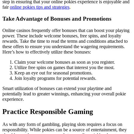
step in ensuring that your online pokies experience is enjoyable and
fair
online pokies tips and strategies
.
Take Advantage of Bonuses and Promotions
Online casinos frequently offer bonuses that can boost your playing
power. These include welcome bonuses, free spins, and loyalty
rewards. Take the time to read the terms and conditions attached to
these offers to ensure you understand the wagering requirements.
Here’s how to effectively utilize these bonuses:
Claim your welcome bonuses as soon as you register.
Utilize free spins on games that interest you the most.
Keep an eye out for seasonal promotions.
Join loyalty programs for potential rewards.
Smart utilization of bonuses can extend your playtime and
potentially lead to greater winnings, enhancing your overall pokie
experience.
Practice Responsible Gaming
As with any form of gambling, playing slots requires a focus on
responsibility. While pokies can be a source of entertainment, they