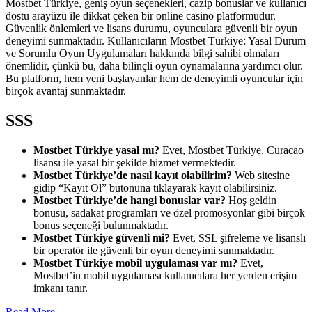
Mostbet Türkiye, geniş oyun seçenekleri, cazip bonuslar ve kullanıcı
dostu arayüzü ile dikkat çeken bir online casino platformudur.
Güvenlik önlemleri ve lisans durumu, oyunculara güvenli bir oyun
deneyimi sunmaktadır. Kullanıcıların Mostbet Türkiye: Yasal Durum
ve Sorumlu Oyun Uygulamaları hakkında bilgi sahibi olmaları
önemlidir, çünkü bu, daha bilinçli oyun oynamalarına yardımcı olur.
Bu platform, hem yeni başlayanlar hem de deneyimli oyuncular için
birçok avantaj sunmaktadır.
SSS
Mostbet Türkiye yasal mı?
Evet, Mostbet Türkiye, Curacao
lisansı ile yasal bir şekilde hizmet vermektedir.
Mostbet Türkiye’de nasıl kayıt olabilirim?
Web sitesine
gidip “Kayıt Ol” butonuna tıklayarak kayıt olabilirsiniz.
Mostbet Türkiye’de hangi bonuslar var?
Hoş geldin
bonusu, sadakat programları ve özel promosyonlar gibi birçok
bonus seçeneği bulunmaktadır.
Mostbet Türkiye güvenli mi?
Evet, SSL şifreleme ve lisanslı
bir operatör ile güvenli bir oyun deneyimi sunmaktadır.
Mostbet Türkiye mobil uygulaması var mı?
Evet,
Mostbet’in mobil uygulaması kullanıcılara her yerden erişim
imkanı tanır.
Read More