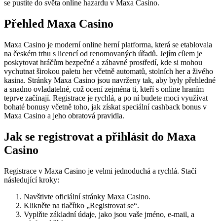
se pustíte do světa online hazardu v Maxa Casino.
Přehled Maxa Casino
Maxa Casino je moderní online herní platforma, která se etablovala
na českém trhu s licencí od renomovaných úřadů. Jejím cílem je
poskytovat hráčům bezpečné a zábavné prostředí, kde si mohou
vychutnat širokou paletu her včetně automatů, stolních her a živého
kasina. Stránky Maxa Casino jsou navrženy tak, aby byly přehledné
a snadno ovladatelné, což ocení zejména ti, kteří s online hraním
teprve začínají. Registrace je rychlá, a po ní budete moci využívat
bohaté bonusy včetně toho, jak získat speciální cashback bonus v
Maxa Casino a jeho obratová pravidla.
Jak se registrovat a přihlásit do Maxa
Casino
Registrace v Maxa Casino je velmi jednoduchá a rychlá. Stačí
následující kroky:
Navštivte oficiální stránky Maxa Casino.
Klikněte na tlačítko „Registrovat se“.
Vyplňte základní údaje, jako jsou vaše jméno, e-mail, a