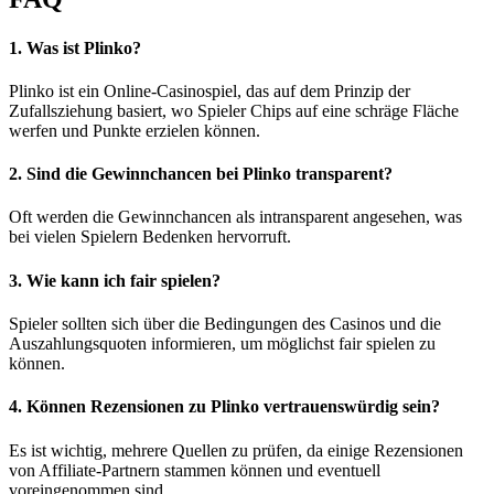
1. Was ist Plinko?
Plinko ist ein Online-Casinospiel, das auf dem Prinzip der
Zufallsziehung basiert, wo Spieler Chips auf eine schräge Fläche
werfen und Punkte erzielen können.
2. Sind die Gewinnchancen bei Plinko transparent?
Oft werden die Gewinnchancen als intransparent angesehen, was
bei vielen Spielern Bedenken hervorruft.
3. Wie kann ich fair spielen?
Spieler sollten sich über die Bedingungen des Casinos und die
Auszahlungsquoten informieren, um möglichst fair spielen zu
können.
4. Können Rezensionen zu Plinko vertrauenswürdig sein?
Es ist wichtig, mehrere Quellen zu prüfen, da einige Rezensionen
von Affiliate-Partnern stammen können und eventuell
voreingenommen sind.