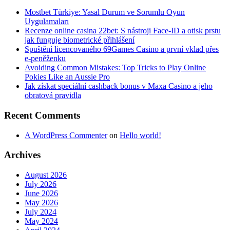
Mostbet Türkiye: Yasal Durum ve Sorumlu Oyun
Uygulamaları
Recenze online casina 22bet: S nástroji Face-ID a otisk prstu
jak funguje biometrické přihlášení
Spuštění licencovaného 69Games Casino a první vklad přes
e-peněženku
Avoiding Common Mistakes: Top Tricks to Play Online
Pokies Like an Aussie Pro
Jak získat speciální cashback bonus v Maxa Casino a jeho
obratová pravidla
Recent Comments
A WordPress Commenter
on
Hello world!
Archives
August 2026
July 2026
June 2026
May 2026
July 2024
May 2024