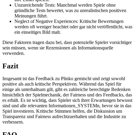
Unzureichende Tests: Manchmal werden Spiele ohne
gründliche Tests bewertet, was zu unrealistischen positiven
Meinungen führt.
Neglect of Negative Experiences: Kritische Bewertungen
werden oft weniger beachtet oder gar nicht veröffentlicht, was
ein einseitiges Bild malt.
Diese Faktoren tragen dazu bei, dass potenzielle Spieler vorsichtiger
sein müssen, wenn sie Rezensionen als Informationsquelle
verwenden.
Fazit
Insgesamt ist das Feedback zu Plinko gemischt und zeigt sowohl
positive als auch kritische Perspektiven. Während das Spiel für
einige als unterhaltsam gilt, gibt es zahlreiche berechtigte Bedenken
hinsichtlich der Spielmechanik, der Fairness und des Feedbacks, das
es erhält. Es ist wichtig, dass Spieler sich ihrer Erwartungen bewusst
sind und alle relevanten Informationen_SYSTEMn, bevor sie in das
Spiel investieren. Kritische Stimmen helfen, die Diskussion um
Transparenz und Fairness aufrechtzuerhalten und die Industrie zu
verbessern.
FAQ