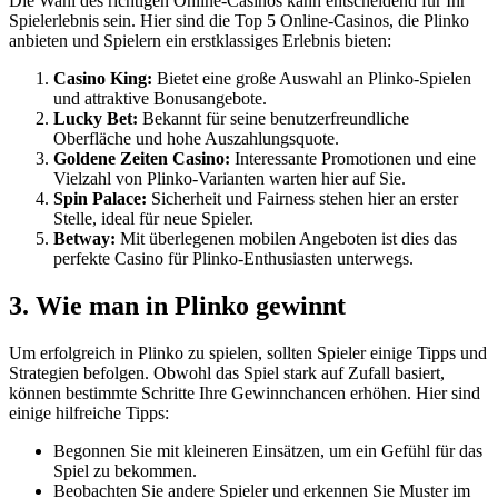
Die Wahl des richtigen Online-Casinos kann entscheidend für Ihr
Spielerlebnis sein. Hier sind die Top 5 Online-Casinos, die Plinko
anbieten und Spielern ein erstklassiges Erlebnis bieten:
Casino King:
Bietet eine große Auswahl an Plinko-Spielen
und attraktive Bonusangebote.
Lucky Bet:
Bekannt für seine benutzerfreundliche
Oberfläche und hohe Auszahlungsquote.
Goldene Zeiten Casino:
Interessante Promotionen und eine
Vielzahl von Plinko-Varianten warten hier auf Sie.
Spin Palace:
Sicherheit und Fairness stehen hier an erster
Stelle, ideal für neue Spieler.
Betway:
Mit überlegenen mobilen Angeboten ist dies das
perfekte Casino für Plinko-Enthusiasten unterwegs.
3. Wie man in Plinko gewinnt
Um erfolgreich in Plinko zu spielen, sollten Spieler einige Tipps und
Strategien befolgen. Obwohl das Spiel stark auf Zufall basiert,
können bestimmte Schritte Ihre Gewinnchancen erhöhen. Hier sind
einige hilfreiche Tipps:
Begonnen Sie mit kleineren Einsätzen, um ein Gefühl für das
Spiel zu bekommen.
Beobachten Sie andere Spieler und erkennen Sie Muster im