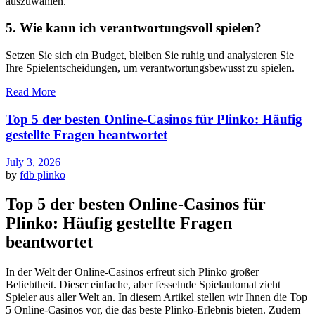
auszuwählen.
5. Wie kann ich verantwortungsvoll spielen?
Setzen Sie sich ein Budget, bleiben Sie ruhig und analysieren Sie
Ihre Spielentscheidungen, um verantwortungsbewusst zu spielen.
Read More
Top 5 der besten Online-Casinos für Plinko: Häufig
gestellte Fragen beantwortet
July 3, 2026
by
fdb
plinko
Top 5 der besten Online-Casinos für
Plinko: Häufig gestellte Fragen
beantwortet
In der Welt der Online-Casinos erfreut sich Plinko großer
Beliebtheit. Dieser einfache, aber fesselnde Spielautomat zieht
Spieler aus aller Welt an. In diesem Artikel stellen wir Ihnen die Top
5 Online-Casinos vor, die das beste Plinko-Erlebnis bieten. Zudem