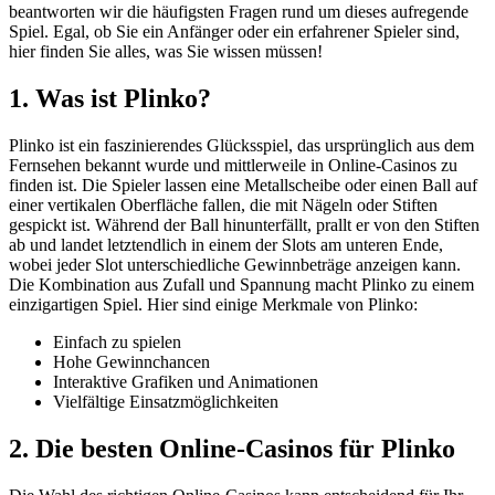
beantworten wir die häufigsten Fragen rund um dieses aufregende
Spiel. Egal, ob Sie ein Anfänger oder ein erfahrener Spieler sind,
hier finden Sie alles, was Sie wissen müssen!
1. Was ist Plinko?
Plinko ist ein faszinierendes Glücksspiel, das ursprünglich aus dem
Fernsehen bekannt wurde und mittlerweile in Online-Casinos zu
finden ist. Die Spieler lassen eine Metallscheibe oder einen Ball auf
einer vertikalen Oberfläche fallen, die mit Nägeln oder Stiften
gespickt ist. Während der Ball hinunterfällt, prallt er von den Stiften
ab und landet letztendlich in einem der Slots am unteren Ende,
wobei jeder Slot unterschiedliche Gewinnbeträge anzeigen kann.
Die Kombination aus Zufall und Spannung macht Plinko zu einem
einzigartigen Spiel. Hier sind einige Merkmale von Plinko:
Einfach zu spielen
Hohe Gewinnchancen
Interaktive Grafiken und Animationen
Vielfältige Einsatzmöglichkeiten
2. Die besten Online-Casinos für Plinko