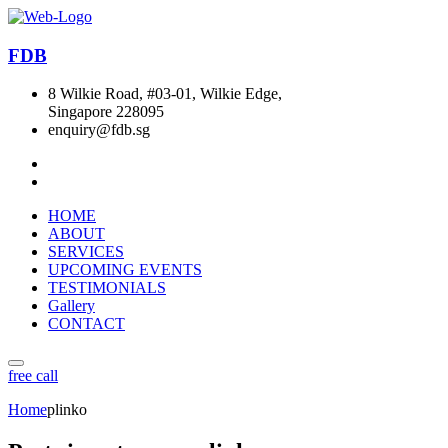
FDB
8 Wilkie Road, #03-01, Wilkie Edge,
Singapore 228095
enquiry@fdb.sg
HOME
ABOUT
SERVICES
UPCOMING EVENTS
TESTIMONIALS
Gallery
CONTACT
free call
Home
plinko