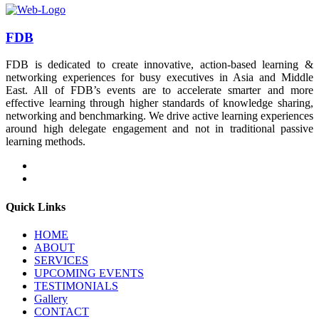
FDB
FDB is dedicated to create innovative, action-based learning &
networking experiences for busy executives in Asia and Middle
East. All of FDB’s events are to accelerate smarter and more
effective learning through higher standards of knowledge sharing,
networking and benchmarking. We drive active learning experiences
around high delegate engagement and not in traditional passive
learning methods.
Quick Links
HOME
ABOUT
SERVICES
UPCOMING EVENTS
TESTIMONIALS
Gallery
CONTACT