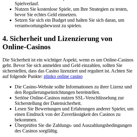
Spielverlauf.
Nutzen Sie kostenlose Spiele, um Ihre Strategien zu testen,
bevor Sie echtes Geld einsetzen.
Setzen Sie sich ein Budget und halten Sie sich daran, um
verantwortungsbewusst zu spielen.
4. Sicherheit und Lizenzierung von
Online-Casinos
Die Sicherheit ist ein wichtiger Aspekt, wenn es um Online-Casinos
geht. Bevor Sie sich anmelden und Geld einzahlen, sollten Sie
sicherstellen, dass das Casino lizenziert und reguliert ist. Achten Sie
auf folgende Punkte:
plinko online casino
Die Casino-Website sollte Informationen zu ihrer Lizenz und
den Regulierungseinrichtungen bereitstellen.
Seriöse Online-Casinos nutzen SSL-Verschlüsselung zur
Sicherstellung der Datensicherheit.
Lesen Sie Bewertungen und Erfahrungen anderer Spieler, um
einen Eindruck von der Zuverlässigkeit des Casinos zu
bekommen.
Überprüfen Sie die Zahlungs- und Auszahlungsbedingungen
des Casinos sorgfältig.