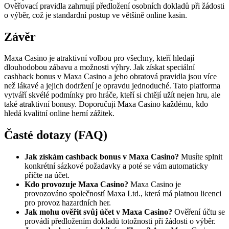
Ověřovací pravidla zahrnují předložení osobních dokladů při žádosti
o výběr, což je standardní postup ve většině online kasin.
Závěr
Maxa Casino je atraktivní volbou pro všechny, kteří hledají
dlouhodobou zábavu a možnosti výhry. Jak získat speciální
cashback bonus v Maxa Casino a jeho obratová pravidla jsou více
než lákavé a jejich dodržení je opravdu jednoduché. Tato platforma
vytváří skvélé podmínky pro hráče, kteří si chtějí užít nejen hru, ale
také atraktivní bonusy. Doporučuji Maxa Casino každému, kdo
hledá kvalitní online herní zážitek.
Časté dotazy (FAQ)
Jak získám cashback bonus v Maxa Casino?
Musíte splnit
konkrétní sázkové požadavky a poté se vám automaticky
přičte na účet.
Kdo provozuje Maxa Casino?
Maxa Casino je
provozováno společností Maxa Ltd., která má platnou licenci
pro provoz hazardních her.
Jak mohu ověřit svůj účet v Maxa Casino?
Ověření účtu se
provádí předložením dokladů totožnosti při žádosti o výběr.