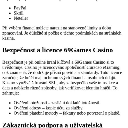
PayPal
Skrill
Neteller
Při výběru financí můžete narazit na stanovené limity a dobu
zpracování. Je důležité si počíst o těchto podmínkách na stránkách
kasina.
Bezpečnost a licence 69Games Casino
Bezpečnost je při online hraní klíčová a 69Games Casino si to
uvědomuje. Casino je licencováno společností Curacao eGaming,
což znamená, že dodržuje přísná pravidla a standardy. Tato licence
zaručuje, že hráči mají ochranu svých financí a osobních údajů.
Kasino využívá šifrování SSL, aby zabezpečilo vaše transakce a
data a nabízelo různé způsoby, jak verifikovat identitu hráčů. To
zahrnuje:
Ověření totožnosti – zasílání dokladů totožnosti.
Ověření adresy – kopie účtu za služby.
Ověření platební metody – faktury nebo potvrzení o platbě.
Zákaznická podpora a uživatelská