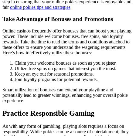
step in ensuring that your online pokies experience is enjoyable and
fair
online pokies tips and strategies
.
Take Advantage of Bonuses and Promotions
Online casinos frequently offer bonuses that can boost your playing
power. These include welcome bonuses, free spins, and loyalty
rewards. Take the time to read the terms and conditions attached to
these offers to ensure you understand the wagering requirements.
Here’s how to effectively utilize these bonuses:
Claim your welcome bonuses as soon as you register.
Utilize free spins on games that interest you the most.
Keep an eye out for seasonal promotions.
Join loyalty programs for potential rewards.
Smart utilization of bonuses can extend your playtime and
potentially lead to greater winnings, enhancing your overall pokie
experience.
Practice Responsible Gaming
As with any form of gambling, playing slots requires a focus on
responsibility. While pokies can be a source of entertainment, they