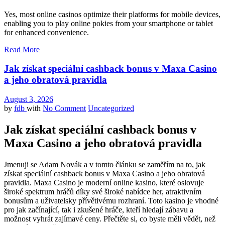
Yes, most online casinos optimize their platforms for mobile devices,
enabling you to play online pokies from your smartphone or tablet
for enhanced convenience.
Read More
Jak získat speciální cashback bonus v Maxa Casino
a jeho obratová pravidla
August 3, 2026
by
fdb
with
No Comment
Uncategorized
Jak získat speciální cashback bonus v
Maxa Casino a jeho obratová pravidla
Jmenuji se Adam Novák a v tomto článku se zaměřím na to, jak
získat speciální cashback bonus v Maxa Casino a jeho obratová
pravidla. Maxa Casino je moderní online kasino, které oslovuje
široké spektrum hráčů díky své široké nabídce her, atraktivním
bonusům a uživatelsky přívětivému rozhraní. Toto kasino je vhodné
pro jak začínající, tak i zkušené hráče, kteří hledají zábavu a
možnost vyhrát zajímavé ceny. Přečtěte si, co byste měli vědět, než