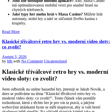
Jsou zde dostupné mobilní aplikace?
Ano, Maxa Casino
má optimalizovanou mobilní verzi pro snadné hraní na
chytrých telefonech.
Jaké typy her mohu hrát v Maxa Casino?
Můžete hrát
automaty, stolní hry a také se zúčastnit živého kasina s
krupiéry.
Read More
Klasické tříválcové retro hry vs. moderní video sloty:
co zvolit?
August 3, 2026
by
fdb
with
No Comment
Uncategorized
Klasické tříválcové retro hry vs. moderní
video sloty: co zvolit?
Jsem odborník na online hazardní hry, jmenuji se Jakub Novák, a
dnes se podíváme na téma “Klasické tříválcové retro hry vs.
moderní video sloty: co zvolit?”. Tento článek vám pomůže
rozhodnout, která z těchto her je pro vás ta pravá, a jakými
webovými stránkami byste se měli inspirovat, aby si vaši herní
zkušenost ještě zlepšily. Na základě různých kritérií jako je