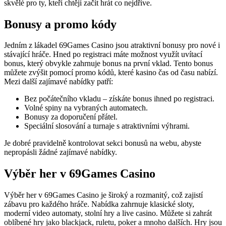
skvělé pro ty, kteří chtějí začít hrát co nejdříve.
Bonusy a promo kódy
Jedním z lákadel 69Games Casino jsou atraktivní bonusy pro nové i
stávající hráče. Hned po registraci máte možnost využít uvítací
bonus, který obvykle zahrnuje bonus na první vklad. Tento bonus
můžete zvýšit pomocí promo kódů, které kasino čas od času nabízí.
Mezi další zajímavé nabídky patří:
Bez počátečního vkladu – získáte bonus ihned po registraci.
Volné spiny na vybraných automatech.
Bonusy za doporučení přátel.
Speciální slosování a turnaje s atraktivními výhrami.
Je dobré pravidelně kontrolovat sekci bonusů na webu, abyste
nepropásli žádné zajímavé nabídky.
Výběr her v 69Games Casino
Výběr her v 69Games Casino je široký a rozmanitý, což zajistí
zábavu pro každého hráče. Nabídka zahrnuje klasické sloty,
moderní video automaty, stolní hry a live casino. Můžete si zahrát
oblíbené hry jako blackjack, ruletu, poker a mnoho dalších. Hry jsou