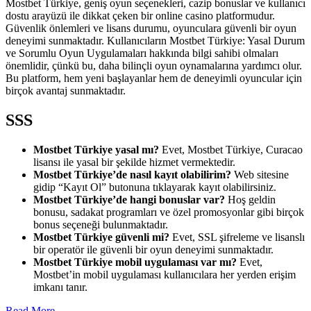
Mostbet Türkiye, geniş oyun seçenekleri, cazip bonuslar ve kullanıcı
dostu arayüzü ile dikkat çeken bir online casino platformudur.
Güvenlik önlemleri ve lisans durumu, oyunculara güvenli bir oyun
deneyimi sunmaktadır. Kullanıcıların Mostbet Türkiye: Yasal Durum
ve Sorumlu Oyun Uygulamaları hakkında bilgi sahibi olmaları
önemlidir, çünkü bu, daha bilinçli oyun oynamalarına yardımcı olur.
Bu platform, hem yeni başlayanlar hem de deneyimli oyuncular için
birçok avantaj sunmaktadır.
SSS
Mostbet Türkiye yasal mı?
Evet, Mostbet Türkiye, Curacao
lisansı ile yasal bir şekilde hizmet vermektedir.
Mostbet Türkiye’de nasıl kayıt olabilirim?
Web sitesine
gidip “Kayıt Ol” butonuna tıklayarak kayıt olabilirsiniz.
Mostbet Türkiye’de hangi bonuslar var?
Hoş geldin
bonusu, sadakat programları ve özel promosyonlar gibi birçok
bonus seçeneği bulunmaktadır.
Mostbet Türkiye güvenli mi?
Evet, SSL şifreleme ve lisanslı
bir operatör ile güvenli bir oyun deneyimi sunmaktadır.
Mostbet Türkiye mobil uygulaması var mı?
Evet,
Mostbet’in mobil uygulaması kullanıcılara her yerden erişim
imkanı tanır.
Read More