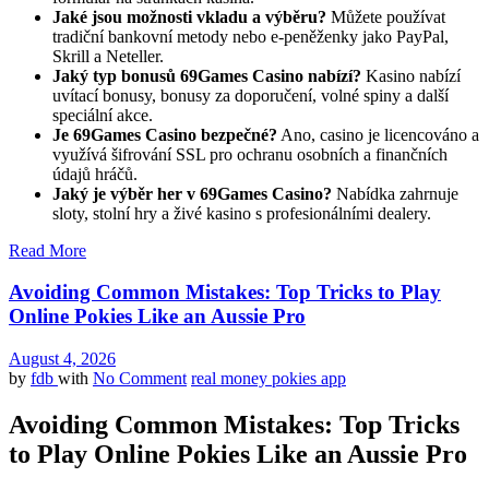
Jaké jsou možnosti vkladu a výběru?
Můžete používat
tradiční bankovní metody nebo e-peněženky jako PayPal,
Skrill a Neteller.
Jaký typ bonusů 69Games Casino nabízí?
Kasino nabízí
uvítací bonusy, bonusy za doporučení, volné spiny a další
speciální akce.
Je 69Games Casino bezpečné?
Ano, casino je licencováno a
využívá šifrování SSL pro ochranu osobních a finančních
údajů hráčů.
Jaký je výběr her v 69Games Casino?
Nabídka zahrnuje
sloty, stolní hry a živé kasino s profesionálními dealery.
Read More
Avoiding Common Mistakes: Top Tricks to Play
Online Pokies Like an Aussie Pro
August 4, 2026
by
fdb
with
No Comment
real money pokies app
Avoiding Common Mistakes: Top Tricks
to Play Online Pokies Like an Aussie Pro