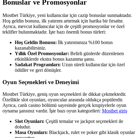
Bonuslar ve Promosyonlar
Mostbet Türkiye, yeni kullanıcılar için cazip bonuslar sunmaktadır.
Hoş geldin bonusu, ilk yatırımı artırmak için harika bir fırsattır.
Ayrıca, mevcut kullanıcılar için de çeşitli promosyonlar ve özel
teklifler bulunmaktadır. İşte bazı önemli bonus türleri:
Hoş Geldin Bonusu:
İlk yatırımınıza %100 bonus
kazanabilirsiniz.
Yıllık Özel Promosyonlar:
Belirli günlerde düzenlenen
etkinliklerde ekstra bonus kazanma şansı.
Sadakat Programları:
Uzun süreli kullanıcılar için özel
ödüller ve geri dönüşler.
Oyun Seçenekleri ve Deneyimi
Mostbet Türkiye, geniş oyun seçenekleri ile dikkat çekmektedir.
Özellikle slot oyunları, oyuncular arasında oldukça popülerdir.
Ayrıca, canlı casino bölümü sayesinde gerçek krupiyelerle oyun
oynama şansınız vardır. İşte bazı oyun kategorileri:
Mostbet giriş
Slot Oyunları:
Çeşitli temalar ve jackpot seçenekleri ile
doludur.
Masa Oyunları:
Blackjack, rulet ve poker gibi klasik oyunlar
mevcuttur.