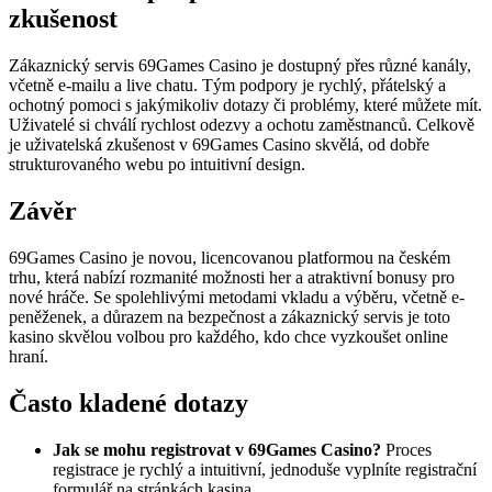
zkušenost
Zákaznický servis 69Games Casino je dostupný přes různé kanály,
včetně e-mailu a live chatu. Tým podpory je rychlý, přátelský a
ochotný pomoci s jakýmikoliv dotazy či problémy, které můžete mít.
Uživatelé si chválí rychlost odezvy a ochotu zaměstnanců. Celkově
je uživatelská zkušenost v 69Games Casino skvělá, od dobře
strukturovaného webu po intuitivní design.
Závěr
69Games Casino je novou, licencovanou platformou na českém
trhu, která nabízí rozmanité možnosti her a atraktivní bonusy pro
nové hráče. Se spolehlivými metodami vkladu a výběru, včetně e-
peněženek, a důrazem na bezpečnost a zákaznický servis je toto
kasino skvělou volbou pro každého, kdo chce vyzkoušet online
hraní.
Často kladené dotazy
Jak se mohu registrovat v 69Games Casino?
Proces
registrace je rychlý a intuitivní, jednoduše vyplníte registrační
formulář na stránkách kasina.