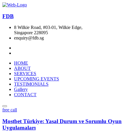
FDB
8 Wilkie Road, #03-01, Wilkie Edge,
Singapore 228095
enquiry@fdb.sg
HOME
ABOUT
SERVICES
UPCOMING EVENTS
TESTIMONIALS
Gallery
CONTACT
free call
Mostbet Türkiye: Yasal Durum ve Sorumlu Oyun
Uygulamaları