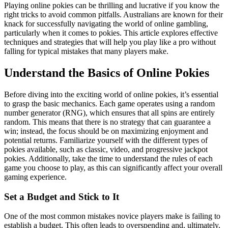
Playing online pokies can be thrilling and lucrative if you know the
right tricks to avoid common pitfalls. Australians are known for their
knack for successfully navigating the world of online gambling,
particularly when it comes to pokies. This article explores effective
techniques and strategies that will help you play like a pro without
falling for typical mistakes that many players make.
Understand the Basics of Online Pokies
Before diving into the exciting world of online pokies, it’s essential
to grasp the basic mechanics. Each game operates using a random
number generator (RNG), which ensures that all spins are entirely
random. This means that there is no strategy that can guarantee a
win; instead, the focus should be on maximizing enjoyment and
potential returns. Familiarize yourself with the different types of
pokies available, such as classic, video, and progressive jackpot
pokies. Additionally, take the time to understand the rules of each
game you choose to play, as this can significantly affect your overall
gaming experience.
Set a Budget and Stick to It
One of the most common mistakes novice players make is failing to
establish a budget. This often leads to overspending and, ultimately,