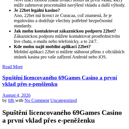
může zahrnovat procentuální navýšení vkladu a další výhody.
Je 22bet legální kasino?
Ano, 22bet má licenci ze Curacaa, což znamená, že je
regulováno a dodržuje všechny potřebné bezpečnostní
standardy.
Jak mohu kontaktovat zákaznickou podporu 22bet?
Zákaznickou podporu můžete kontaktovat prostřednictvím
live chatu, e-mailu nebo telefonicky, a to 24/7.
Kde mohu najít mobilní aplikaci 22bet?
Mobilní aplikaci 22bet si můžete stáhnout přímo z oficiálních
stránek kasina pro vaše zařízení Android nebo iOS.
Read More
Spuštění licencovaného 69Games Casino a první
vklad přes e-peněženku
August 4, 2026
by
fdb
with
No Comment
Uncategorized
Spuštění licencovaného 69Games Casino
a první vklad přes e-peněženku