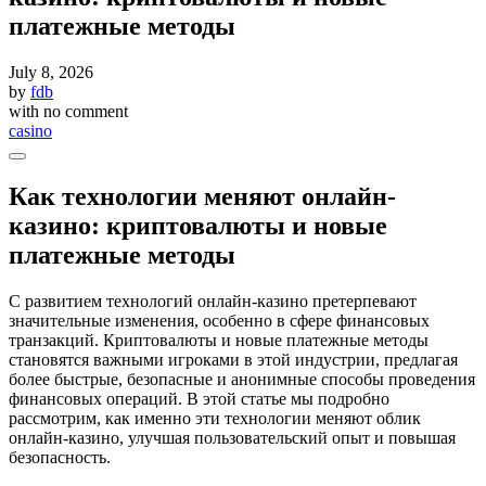
платежные методы
July 8, 2026
by
fdb
with
no comment
casino
Как технологии меняют онлайн-
казино: криптовалюты и новые
платежные методы
С развитием технологий онлайн-казино претерпевают
значительные изменения, особенно в сфере финансовых
транзакций. Криптовалюты и новые платежные методы
становятся важными игроками в этой индустрии, предлагая
более быстрые, безопасные и анонимные способы проведения
финансовых операций. В этой статье мы подробно
рассмотрим, как именно эти технологии меняют облик
онлайн-казино, улучшая пользовательский опыт и повышая
безопасность.