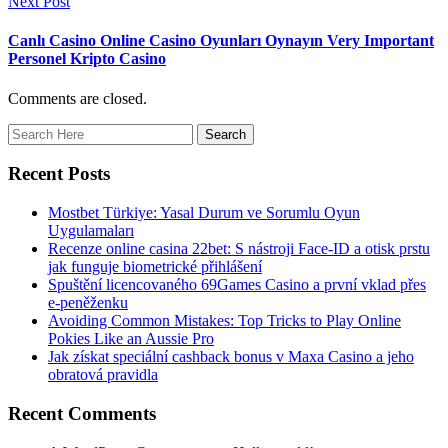
Next Post
Canlı Casino Online Casino Oyunları Oynayın Very Important
Personel Kripto Casino
Comments are closed.
Recent Posts
Mostbet Türkiye: Yasal Durum ve Sorumlu Oyun
Uygulamaları
Recenze online casina 22bet: S nástroji Face-ID a otisk prstu
jak funguje biometrické přihlášení
Spuštění licencovaného 69Games Casino a první vklad přes
e-peněženku
Avoiding Common Mistakes: Top Tricks to Play Online
Pokies Like an Aussie Pro
Jak získat speciální cashback bonus v Maxa Casino a jeho
obratová pravidla
Recent Comments