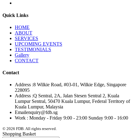
Quick Links
HOME
ABOUT
SERVICES
UPCOMING EVENTS
TESTIMONIALS
Gallery
CONTACT
Contact
Address :
8 Wilkie Road, #03-01, Wilkie Edge, Singapore
228095
Address :
Q Sentral, 2A, Jalan Stesen Sentral 2, Kuala
Lumpur Sentral, 50470 Kuala Lumpur, Federal Territory of
Kuala Lumpur, Malaysia
Email
enquiry@fdb.sg
Work :
Monday - Friday 9:00 - 23:00 Sunday 9:00 - 16:00
© 2026 FDB. All rights reserved.
Shopping Basket