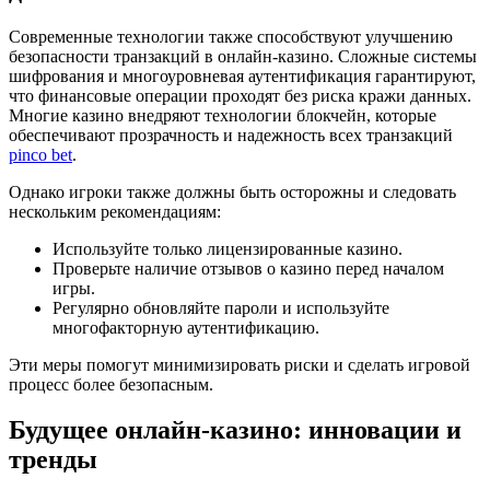
Современные технологии также способствуют улучшению
безопасности транзакций в онлайн-казино. Сложные системы
шифрования и многоуровневая аутентификация гарантируют,
что финансовые операции проходят без риска кражи данных.
Многие казино внедряют технологии блокчейн, которые
обеспечивают прозрачность и надежность всех транзакций
pinco bet
.
Однако игроки также должны быть осторожны и следовать
нескольким рекомендациям:
Используйте только лицензированные казино.
Проверьте наличие отзывов о казино перед началом
игры.
Регулярно обновляйте пароли и используйте
многофакторную аутентификацию.
Эти меры помогут минимизировать риски и сделать игровой
процесс более безопасным.
Будущее онлайн-казино: инновации и
тренды