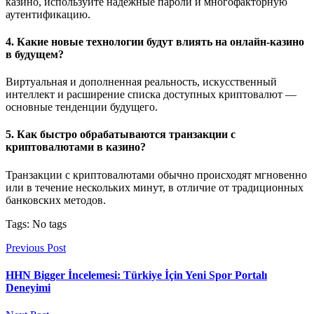
казино, используйте надежные пароли и многофакторную
аутентификацию.
4. Какие новые технологии будут влиять на онлайн-казино
в будущем?
Виртуальная и дополненная реальность, искусственный
интеллект и расширение списка доступных криптовалют —
основные тенденции будущего.
5. Как быстро обрабатываются транзакции с
криптовалютами в казино?
Транзакции с криптовалютами обычно происходят мгновенно
или в течение нескольких минут, в отличие от традиционных
банковских методов.
Tags: No tags
Previous Post
HHN Bigger İncelemesi: Türkiye İçin Yeni Spor Portalı
Deneyimi